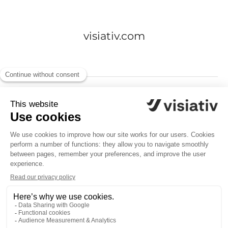
visiativ.com
Connexion employé
Connexion candidat
·
Français
Changer la langue
Outil de recrutement
de Teamtailor